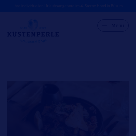
Ihre individuellen Urlaubsangebote im 4-Sterne Hotel in Büsum
Menü
DE
EN
DK