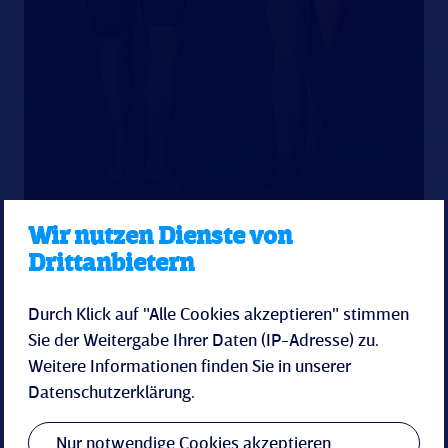
Wir nutzen Dienste von
Drittanbietern
Durch Klick auf "Alle Cookies akzeptieren" stimmen
Sie der Weitergabe Ihrer Daten (IP-Adresse) zu.
Weitere Informationen finden Sie in unserer
Spa-Perle
Datenschutzerklärung
.
Die Spa- & Wellnesswelt in der Küstenperle
Nur notwendige Cookies akzeptieren