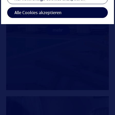
verspricht Erholung für Körper und Seele mit
Indoorpool, Saunalandschaft sowie wohltuenden
Alle Cookies akzeptieren
Spa-Anwendungen.
mehr