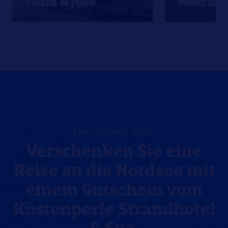
Team & Jobs
Meerbli
Eine Handvoll Glück.
Verschenken Sie eine
Reise an die Nordsee mit
einem Gutschein vom
Küstenperle Strandhotel