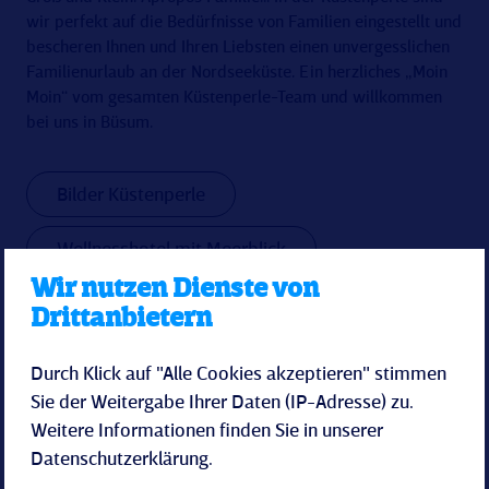
wir perfekt auf die Bedürfnisse von Familien eingestellt und
bescheren Ihnen und Ihren Liebsten einen unvergesslichen
Familienurlaub an der Nordseeküste. Ein herzliches „Moin
Moin“ vom gesamten Küstenperle-Team und willkommen
bei uns in Büsum.
Bilder Küstenperle
Wellnesshotel mit Meerblick
Wir nutzen Dienste von
Lage & Anreise
Drittanbietern
Nordseefeeling für zuhause
Durch Klick auf "Alle Cookies akzeptieren" stimmen
Sie der Weitergabe Ihrer Daten (IP-Adresse) zu.
Weitere Informationen finden Sie in unserer
Datenschutzerklärung
.