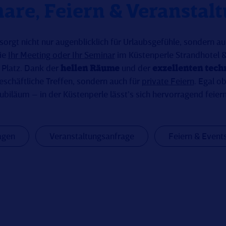
are, Feiern & Veranstal
sorgt nicht nur augenblicklich für Urlaubsgefühle, sondern au
Sie
Ihr Meeting oder Ihr Seminar
im Küstenperle Strandhotel 
 Platz. Dank der
hellen Räume
und der
exzellenten tech
 geschäftliche Treffen, sondern auch für
private Feiern
. Egal o
Jubiläum – in der Küstenperle lässt’s sich hervorragend feiern
agen
Veranstaltungsanfrage
Feiern & Event