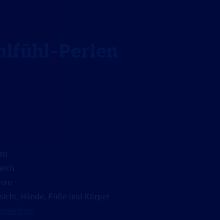
lfühl-Perlen
en
eich
raum
esicht, Hände, Füße und Körper
rpeelings