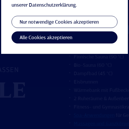
unserer
Datenschutzerklärung
.
Nur notwendige Cookies akzeptieren
Unsere Woh
Alle Cookies akzeptieren
Innenpool
(5 m x 10 m)
Finnische Sauna (90 °C)
Bio-Sauna (60 °C)
Dampfbad (45 °C)
Eisbrunnen
Wärmebank mit Fußbeck
2 Ruheräume & Außenber
Fitness- und Gymnastik
Spa-Anwendungen
für G
Massagen und Ganzkörpe