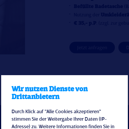
Befüllte Badetasche
(B
Nutzung der
Umkleider
€ 35,- p.P
. (zzgl. zur g
Jetzt anfragen
D
Wir nutzen Dienste von
Drittanbietern
Durch Klick auf "Alle Cookies akzeptieren"
stimmen Sie der Weitergabe Ihrer Daten (IP-
Adresse) zu. Weitere Informationen finden Sie in