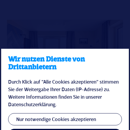
Wir nutzen Dienste von
Drittanbietern
Durch Klick auf "Alle Cookies akzeptieren" stimmen
Sie der Weitergabe Ihrer Daten (IP-Adresse) zu.
Weitere Informationen finden Sie in unserer
För di un dien Leevsten.
Datenschutzerklärung
.
Familienzimmer
Nur notwendige Cookies akzeptieren
Unsere Familienzimmer sind schön, gemütlich und modern