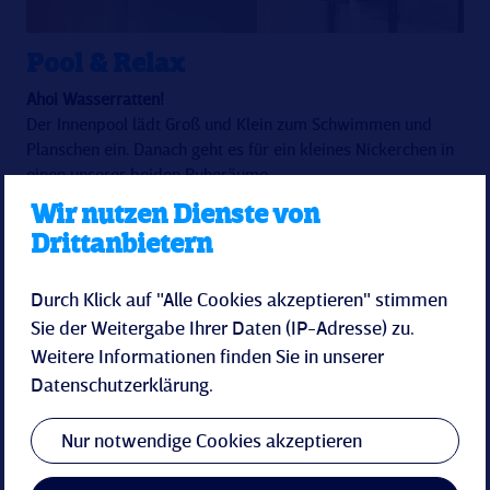
Pool & Relax
Ahoi Wasserratten!
Der Innenpool lädt Groß und Klein zum Schwimmen und
Planschen ein. Danach geht es für ein kleines Nickerchen in
einen unserer beiden Ruheräume.
Wir nutzen Dienste von
Drittanbietern
Pool & Relax
Durch Klick auf "Alle Cookies akzeptieren" stimmen
Sie der Weitergabe Ihrer Daten (IP-Adresse) zu.
Weitere Informationen finden Sie in unserer
Datenschutzerklärung
.
Nur notwendige Cookies akzeptieren