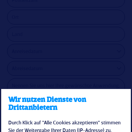
Wir nutzen Dienste von
Drittanbietern
Durch Klick auf "Alle Cookies akzeptieren" stimmen
>> Spa Broschüre zum downloaden <<
Sie der Weitergabe Ihrer Daten (IP-Adresse) zu.