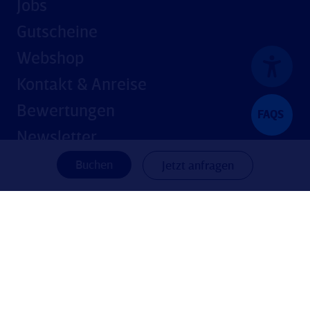
Jobs
Gutscheine
Webshop
Kontakt & Anreise
Bewertungen
FAQS
Newsletter
Buchen
Jetzt anfragen
Besuchen Sie uns!
© Küstenperle Strandhotel & Spa
Impressum
AGB
Barrierefreiheit
Datenschutz