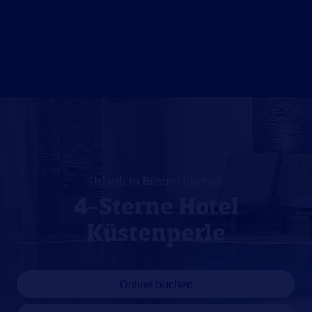
Urlaub in Büsum buchen
4-Sterne Hotel
Küstenperle
Online buchen