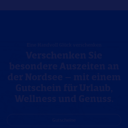
Eine Handvoll Glück verschenken
Verschenken Sie
besondere Auszeiten an
der Nordsee – mit einem
Gutschein für Urlaub,
Wellness und Genuss.
Gutscheine