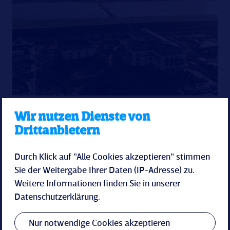
Ganzjährig
Wir nutzen Dienste von
Nordsee Wochenende
Drittanbietern
Plus
Durch Klick auf "Alle Cookies akzeptieren" stimmen
Sie der Weitergabe Ihrer Daten (IP-Adresse) zu.
3 Nächte zum BESTEN PREIS
Ihr Kurzurlaub von Freitag bis Montag
Weitere Informationen finden Sie in unserer
Datenschutzerklärung
.
inkl. Frühstück vom Buffet
zubuchbares Abendessen (3-Gang-Menü)
Nur notwendige Cookies akzeptieren