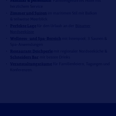
Familiär & persönlich
: Familiengeführtes Hotel mit
herzlichem Service
Zimmer und Suiten
im maritimen Stil mit Balkon
& teilweise Meerblick
Perfekte Lage
für den Urlaub an der
Büsumer
Nordseeküste
Wellness- und Spa-Bereich
mit Innenpool, 3 Saunen &
Spa-Anwendungen
Restaurant Deichperle
mit regionaler Nordseeküche &
Schneiders Bar
mit besten Drinks
Veranstaltungsräume
für Familienfeiern, Tagungen und
Konferenzen.