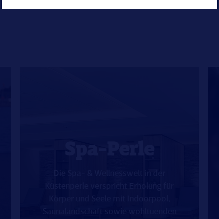
Spa-Perle
Die Spa- & Wellnesswelt in der
Küstenperle verspricht Erholung für
Körper und Seele mit Indoorpool,
Saunalandschaft sowie wohltuenden