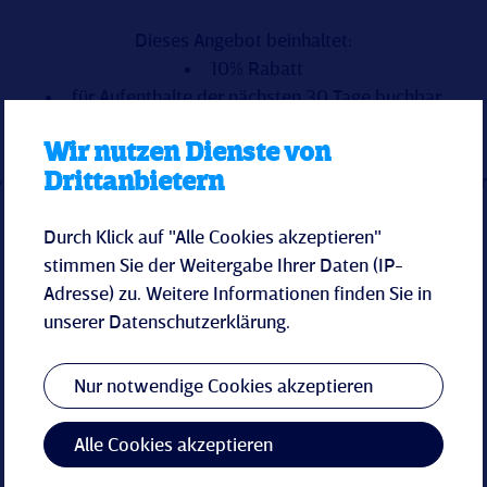
Dieses Angebot beinhaltet:
10% Rabatt
für Aufenthalte der nächsten 30 Tage buchbar
inkl. Frühstück vom Buffet
Wir nutzen Dienste von
zubuchbares Abendessen (3-Gang-Menü)
Drittanbietern
Saunatasche mit Bademantel (p.P.) zur Anreise im Zimme
Nutzung von Schwimmbad, Sauna- und Fitnessbereich
Durch Klick auf "Alle Cookies akzeptieren"
Zahlung bei Buchung
stimmen Sie der Weitergabe Ihrer Daten (IP-
Nicht stornierbar
Adresse) zu. Weitere Informationen finden Sie in
unserer
Datenschutzerklärung
.
Nur notwendige Cookies akzeptieren
Angebot anfragen
Angebot buchen
Alle Cookies akzeptieren