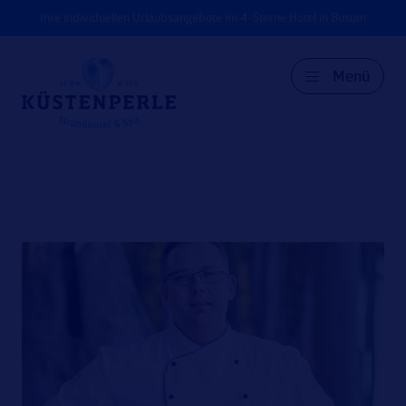
Ihre individuellen Urlaubsangebote im 4-Sterne Hotel in Büsum
Menü
DE
EN
DK