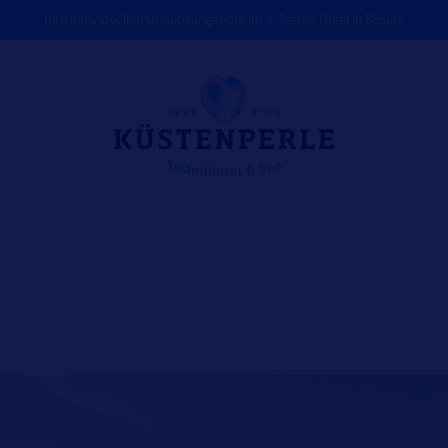
Ihre individuellen Urlaubsangebote im 4-Sterne Hotel in Büsum