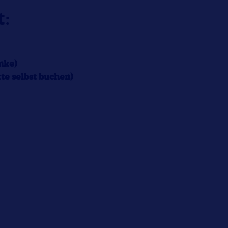
t:
nke)
te selbst buchen)
r