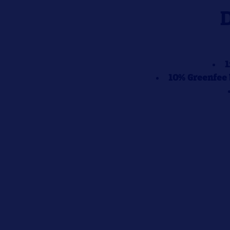
D
1
10% Greenfee 