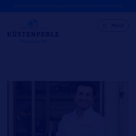
Ihre individuellen Urlaubsangebote im 4-Sterne Hotel in Büsum
Menü
DE
EN
DK